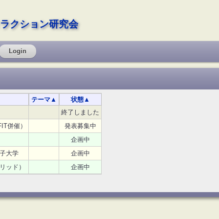
ラクション研究会
Login
テーマ
▲
状態
▲
終了しました
IT併催）
発表募集中
企画中
子大学
企画中
リッド）
企画中