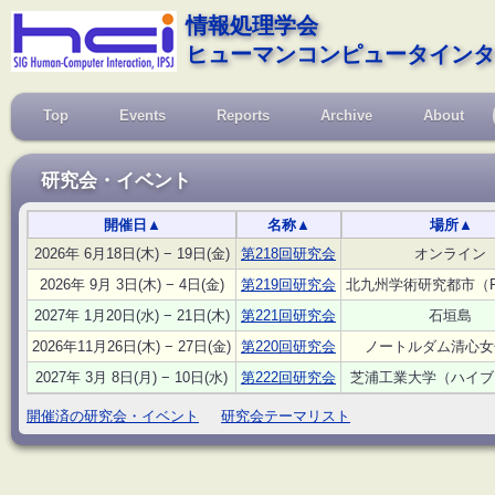
情報処理学会
ヒューマンコンピュータインタ
Top
Events
Reports
Archive
About
研究会・イベント
開催日
▲
名称
▲
場所
▲
2026年 6月18日(木) − 19日(金)
第218回研究会
オンライン
2026年 9月 3日(木) − 4日(金)
第219回研究会
北九州学術研究都市（F
2027年 1月20日(水) − 21日(木)
第221回研究会
石垣島
2026年11月26日(木) − 27日(金)
第220回研究会
ノートルダム清心女
2027年 3月 8日(月) − 10日(水)
第222回研究会
芝浦工業大学（ハイブ
開催済の研究会・イベント
研究会テーマリスト