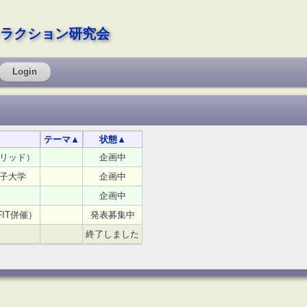
ラクション研究会
Login
テーマ
▲
状態
▲
リッド）
企画中
子大学
企画中
企画中
IT併催）
発表募集中
終了しました