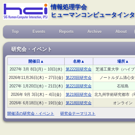
情報処理学会
ヒューマンコンピュータインタ
Top
Events
Reports
Archive
About
研究会・イベント
開催日
▲
名称
▲
場所
▲
2027年 3月 8日(月) − 10日(水)
第222回研究会
芝浦工業大学（ハイブ
2026年11月26日(木) − 27日(金)
第220回研究会
ノートルダム清心女
2027年 1月20日(水) − 21日(木)
第221回研究会
石垣島
2026年 9月 3日(木) − 4日(金)
第219回研究会
北九州学術研究都市（F
2026年 6月18日(木) − 19日(金)
第218回研究会
オンライン
開催済の研究会・イベント
研究会テーマリスト