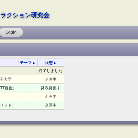
ラクション研究会
Login
テーマ
▲
状態
▲
終了しました
子大学
企画中
IT併催）
発表募集中
企画中
リッド）
企画中