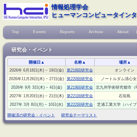
情報処理学会
ヒューマンコンピュータインタ
Top
Events
Reports
Archive
About
研究会・イベント
開催日
▲
名称
▲
場所
▲
2026年 6月18日(木) − 19日(金)
第218回研究会
オンライン
2026年11月26日(木) − 27日(金)
第220回研究会
ノートルダム清心女
2026年 9月 3日(木) − 4日(金)
第219回研究会
北九州学術研究都市（F
2027年 1月20日(水) − 21日(木)
第221回研究会
石垣島
2027年 3月 8日(月) − 10日(水)
第222回研究会
芝浦工業大学（ハイブ
開催済の研究会・イベント
研究会テーマリスト