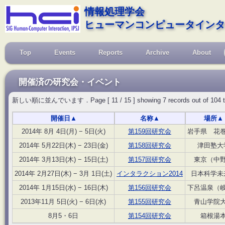
情報処理学会
ヒューマンコンピュータインタ
Top
Events
Reports
Archive
About
開催済の研究会・イベント
新しい順に並んでいます．Page [ 11 / 15 ] showing 7 records out of 104 total, 
開催日
▲
名称
▲
場所
▲
2014年 8月 4日(月) − 5日(火)
第159回研究会
岩手県 花
2014年 5月22日(木) − 23日(金)
第158回研究会
津田塾大
2014年 3月13日(木) − 15日(土)
第157回研究会
東京（中
2014年 2月27日(木) − 3月 1日(土)
インタラクション2014
日本科学未
2014年 1月15日(水) − 16日(木)
第156回研究会
下呂温泉（
2013年11月 5日(火) − 6日(水)
第155回研究会
青山学院
8月5・6日
第154回研究会
箱根湯