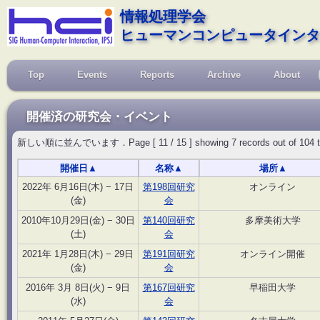
情報処理学会
ヒューマンコンピュータインタ
Top
Events
Reports
Archive
About
開催済の研究会・イベント
新しい順に並んでいます．Page [ 11 / 15 ] showing 7 records out of 104 total, 
開催日
▲
名称
▲
場所
▲
2022年 6月16日(木) − 17日
第198回研究
オンライン
(金)
会
2010年10月29日(金) − 30日
第140回研究
多摩美術大学
(土)
会
2021年 1月28日(木) − 29日
第191回研究
オンライン開催
(金)
会
2016年 3月 8日(火) − 9日
第167回研究
早稲田大学
(水)
会