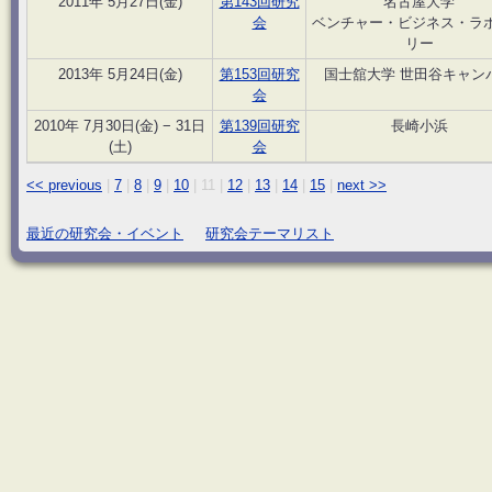
2011年 5月27日(金)
第143回研究
名古屋大学
会
ベンチャー・ビジネス・ラ
リー
2013年 5月24日(金)
第153回研究
国士舘大学 世田谷キャン
会
2010年 7月30日(金) − 31日
第139回研究
長崎小浜
(土)
会
<< previous
|
7
|
8
|
9
|
10
|
11
|
12
|
13
|
14
|
15
|
next >>
最近の研究会・イベント
研究会テーマリスト