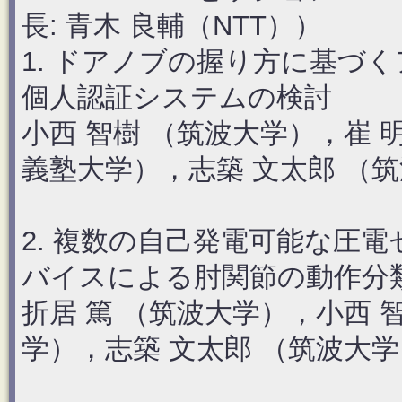
長: 青木 良輔（NTT））
1. ドアノブの握り方に基づ
個人認証システムの検討
小西 智樹 （筑波大学），崔 
義塾大学），志築 文太郎 （
2. 複数の自己発電可能な圧
バイスによる肘関節の動作分
折居 篤 （筑波大学），小西 
学），志築 文太郎 （筑波大学