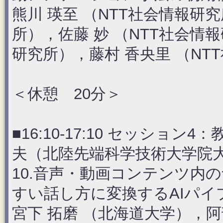
熊川 瑛至 （NTT社会情報研
所），佐藤 妙 （NTT社会情
研究所），藤村 香央里 （NT
＜休憩 20分＞
■16:10-17:10 セッショ
夫（北陸先端科学技術大学院
10.音声・動画コンテンツ内
すい話し方に変換するAIパイ
宮下 拓磨 （北海道大学），阿