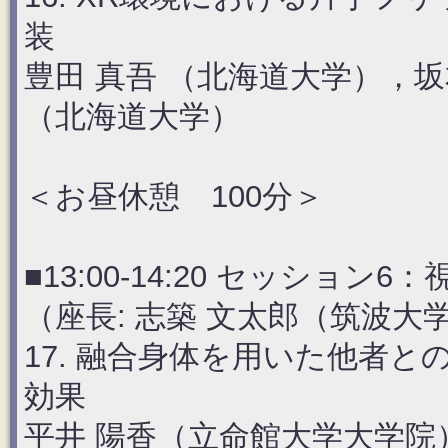
装
豊田 真吾 （北海道大学），坂
（北海道大学）
＜お昼休憩 100分＞
■13:00-14:20 セッシ
（座長: 志築 文太郎（筑波大
17. 融合身体を用いた他者
効果
平井 陽香（立命館大学大学院