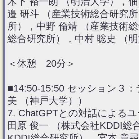
木下 裕一朗 （明治大学），佃
邉 研斗 （産業技術総合研究所
所），中野 倫靖 （産業技術総
総合研究所），中村 聡史 （
＜休憩 20分＞
■14:50-15:50 セッショ
美 （神戸大学））
7. ChatGPTとの対話によ
田原 俊一 （株式会社KDDI
KDDI総合研究所），宮本 章