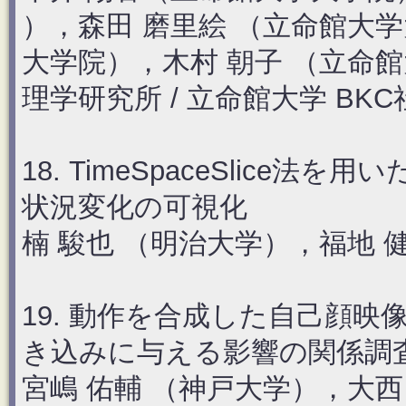
），森田 磨里絵 （立命館大学
大学院），木村 朝子 （立命館
理学研究所 / 立命館大学 BK
18. TimeSpaceSlic
状況変化の可視化
楠 駿也 （明治大学），福地 
19. 動作を合成した自己顔
き込みに与える影響の関係調
宮嶋 佑輔 （神戸大学），大西