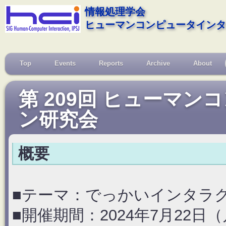
情報処理学会
ヒューマンコンピュータインタ
Top
Events
Reports
Archive
About
第 209回 ヒューマ
ン研究会
概要
■テーマ：でっかいインタラ
■開催期間：2024年7月22日