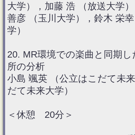
大学），加藤 浩 （放送大学）
善彦 （玉川大学），鈴木 栄幸
学）
20. MR環境での楽曲と同
所の分析
小島 颯英 （公立はこだて未
だて未来大学）
＜休憩 20分＞