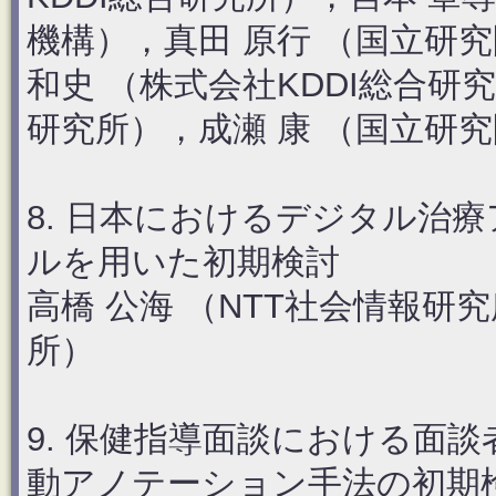
機構），真田 原行 （国立研
和史 （株式会社KDDI総合研究
研究所），成瀬 康 （国立研
8. 日本におけるデジタル治
ルを用いた初期検討
高橋 公海 （NTT社会情報研
所）
9. 保健指導面談における面
動アノテーション手法の初期