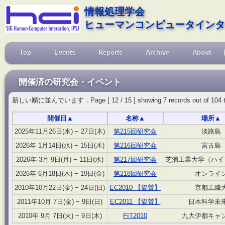
情報処理学会
ヒューマンコンピュータインタ
Top
Events
Reports
Archive
About
開催済の研究会・イベント
新しい順に並んでいます．Page [ 12 / 15 ] showing 7 records out of 104 total, 
開催日
▲
名称
▲
場所
▲
2025年11月26日(水) − 27日(木)
第215回研究会
淡路島
2026年 1月14日(水) − 15日(木)
第216回研究会
宮古島
2026年 3月 9日(月) − 11日(水)
第217回研究会
芝浦工業大学（ハイ
2026年 6月18日(木) − 19日(金)
第218回研究会
オンライ
2010年10月22日(金) − 24日(日)
EC2010 【協賛】
京都工繊
2011年10月 7日(金) − 9日(日)
EC2011 【協賛】
日本科学未
2010年 9月 7日(火) − 9日(木)
FIT2010
九大伊都キャ