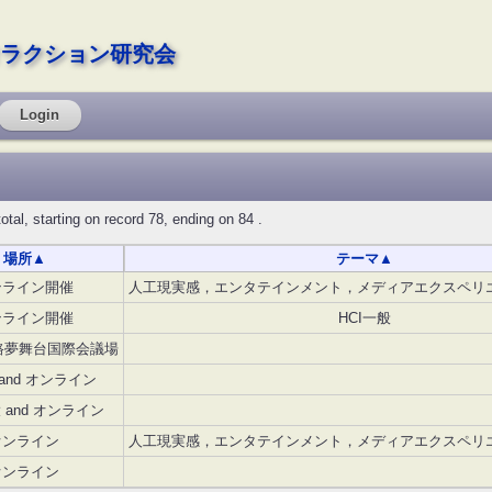
ラクション研究会
Login
starting on record 78, ending on 84 .
場所
▲
テーマ
▲
ンライン開催
人工現実感，エンタテインメント，メディアエクスペリ
ンライン開催
HCI一般
路夢舞台国際会議場
and オンライン
 and オンライン
オンライン
人工現実感，エンタテインメント，メディアエクスペリ
オンライン