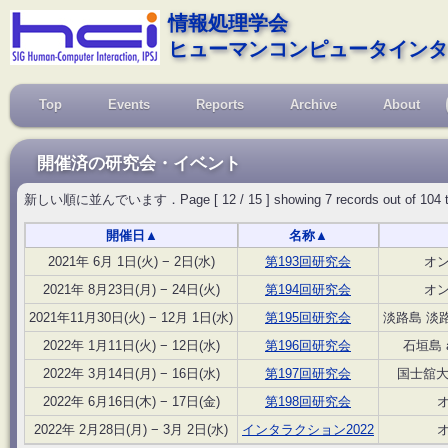
情報処理学会
ヒューマンコンピュータインタ
Top
Events
Reports
Archive
About
開催済の研究会・イベント
新しい順に並んでいます．Page [ 12 / 15 ] showing 7 records out of 104 total, 
開催日
▲
名称
▲
2021年 6月 1日(火) − 2日(水)
第193回研究会
オ
2021年 8月23日(月) − 24日(火)
第194回研究会
オ
2021年11月30日(火) − 12月 1日(水)
第195回研究会
淡路島 淡
2022年 1月11日(火) − 12日(水)
第196回研究会
石垣島 
2022年 3月14日(月) − 16日(水)
第197回研究会
国士舘大
2022年 6月16日(木) − 17日(金)
第198回研究会
2022年 2月28日(月) − 3月 2日(水)
インタラクション2022