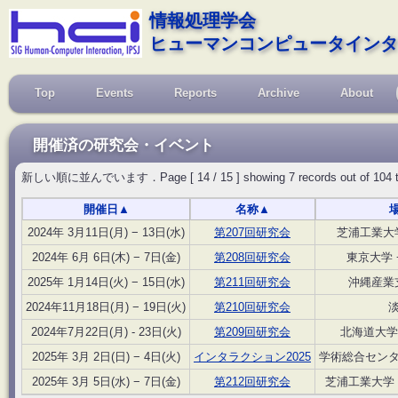
情報処理学会
ヒューマンコンピュータインタ
Top
Events
Reports
Archive
About
開催済の研究会・イベント
新しい順に並んでいます．Page [ 14 / 15 ] showing 7 records out of 104 total, 
開催日
▲
名称
▲
2024年 3月11日(月) − 13日(水)
第207回研究会
芝浦工業大
2024年 6月 6日(木) − 7日(金)
第208回研究会
東京大学 
2025年 1月14日(火) − 15日(水)
第211回研究会
沖縄産業
2024年11月18日(月) − 19日(火)
第210回研究会
2024年7月22日(月) - 23日(火)
第209回研究会
北海道大学
2025年 3月 2日(日) − 4日(火)
インタラクション2025
学術総合セン
2025年 3月 5日(水) − 7日(金)
第212回研究会
芝浦工業大学