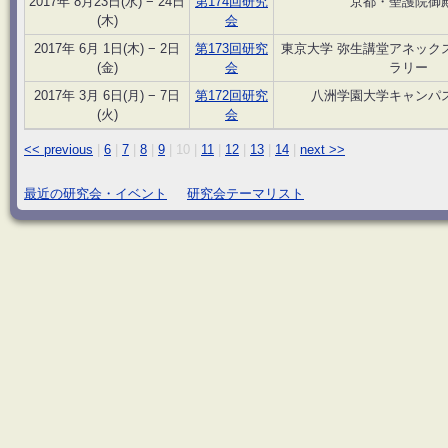
2017年 8月23日(水) − 24日
第174回研究
京都・聖護院御
(木)
会
2017年 6月 1日(木) − 2日
第173回研究
東京大学 弥生講堂アネック
(金)
会
ラリー
2017年 3月 6日(月) − 7日
第172回研究
八洲学園大学キャンパ
(火)
会
<< previous
|
6
|
7
|
8
|
9
|
10
|
11
|
12
|
13
|
14
|
next >>
最近の研究会・イベント
研究会テーマリスト