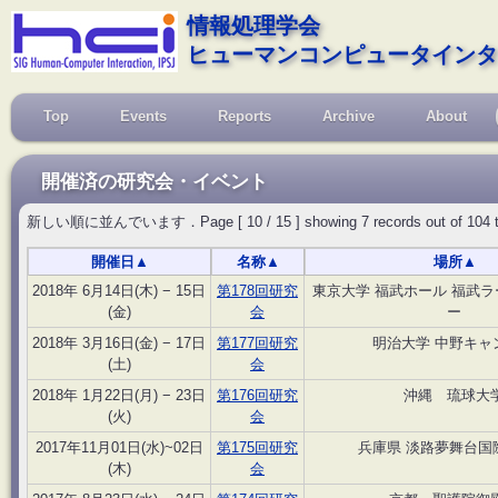
情報処理学会
ヒューマンコンピュータインタ
Top
Events
Reports
Archive
About
開催済の研究会・イベント
新しい順に並んでいます．Page [ 10 / 15 ] showing 7 records out of 104 total, 
開催日
▲
名称
▲
場所
▲
2018年 6月14日(木) − 15日
第178回研究
東京大学 福武ホール 福武
(金)
会
ー
2018年 3月16日(金) − 17日
第177回研究
明治大学 中野キャ
(土)
会
2018年 1月22日(月) − 23日
第176回研究
沖縄 琉球大
(火)
会
2017年11月01日(水)~02日
第175回研究
兵庫県 淡路夢舞台国
(木)
会