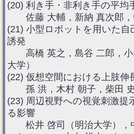
(20) 利き手・非利き手の
佐藤 大輔，新納 真次郎，中
(21) 小型ロボットを用い
誘発
高橋 英之，島谷 二郎，小山
大学）
(22) 仮想空間における上肢
孫 洪，木村 朝子，柴田 
(23) 周辺視野への視覚刺
る影響
松井 啓司（明治大学），中