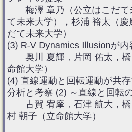
梅澤 章乃（公立はこだて未
て未来大学），杉浦 裕太（慶
だて未来大学）
(3) R-V Dynamics Ill
奥川 夏輝，片岡 佑太，橋口
命館大学）
(4) 直線運動と回転運動が
分析と考察 (2) ～直線と回
古賀 宥摩，石津 航大，橋口
村 朝子（立命館大学）