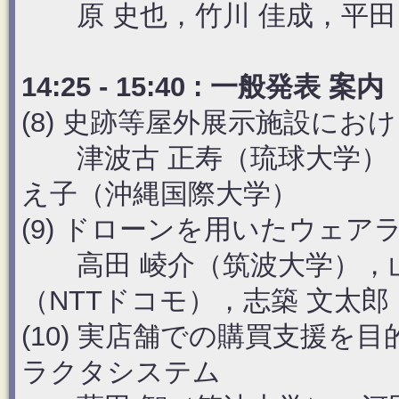
原 史也，竹川 佳成，平田
14:25 - 15:40 : 一般
(8) 史跡等屋外展示施設にお
津波古 正寿（琉球大学），
え子（沖縄国際大学）
(9) ドローンを用いたウェ
高田 崚介（筑波大学），山田
（NTTドコモ），志築 文太
(10) 実店舗での購買支援を
ラクタシステム