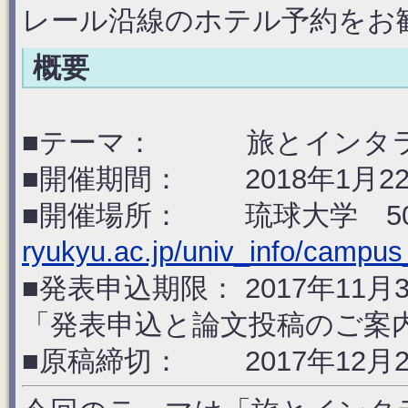
レール沿線のホテル予約をお
概要
■テーマ： 旅とインタ
■開催期間： 2018年1月2
■開催場所： 琉球大学 5
ryukyu.ac.jp/univ_info/campu
■発表申込期限： 2017年11
「発表申込と論文投稿のご案
■原稿締切： 2017年12月