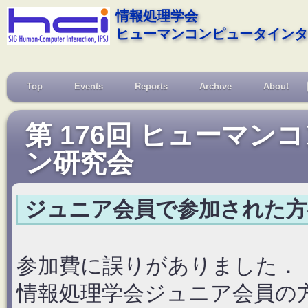
情報処理学会
ヒューマンコンピュータインタ
Top
Events
Reports
Archive
About
第 176回 ヒューマ
ン研究会
ジュニア会員で参加された方へ
参加費に誤りがありました．
情報処理学会ジュニア会員の方で