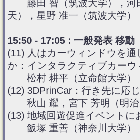
藤田 智（筑波大学），河田
天），星野 准一（筑波大学）
15:50 - 17:05 : 一般発
(11) 人はカーウィンドウ
か：インタラクティブカーウ
松村 耕平（立命館大学），David Ki
(12) 3DPrinCar：行き
秋山 耀，宮下 芳明（明治
(13) 地域回遊促進イベン
飯塚 重善（神奈川大学）