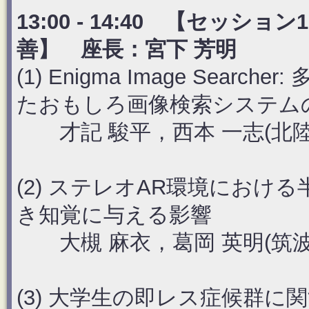
13:00 - 14:40 【セ
善】 座長：宮下 芳明
(1) Enigma Image Sea
たおもしろ画像検索システム
才記 駿平，西本 一志(北陸
(2) ステレオAR環境にお
き知覚に与える影響
大槻 麻衣，葛岡 英明(筑波
(3) 大学生の即レス症候群に