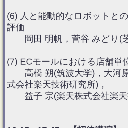
(6) 人と能動的なロボット
評価
岡田 明帆，菅谷 みどり(芝
(7) ECモールにおける店舗
高橋 朔(筑波大学)，大河原 
式会社楽天技術研究所)，
益子 宗(楽天株式会社楽天技