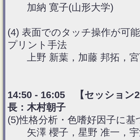
加納 寛子(山形大学)
(4) 表面でのタッチ操作が
プリント手法
上野 新葉，加藤 邦拓，宮下
14:50 - 16:05 【セッシ
長：木村朝子
(5)性格分析・色嗜好因子に
矢澤 櫻子，星野 准一，宇津