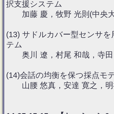
択支援システム
加藤 慶，牧野 光則(中央大
(13) サドルカバー型セン
テム
奥川 遼，村尾 和哉，寺田 
(14)会話の均衡を保つ採点
山腰 悠真，安達 寛之，明神