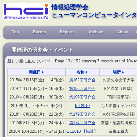
情報処理学会
ヒューマンコンピュータインタ
Top
Events
Reports
Archive
About
開催済の研究会・イベント
新しい順に並んでいます．Page [ 3 / 15 ] showing 7 records out of 104 total, s
開催日
▲
名称
▲
場所
▲
2015年 3月13日(金) − 14日(土)
第162回研究会
お茶の水女子大学
2014年 1月15日(水) − 16日(木)
第156回研究会
下呂温泉（岐阜）
2016年 8月29日(月) − 30日(火)
第169回研究会
下関(源平荘)
2010年 9月 7日(火) − 9日(木)
FIT2010
九大伊都キャンパス
2018年 8月20日(月) − 21日(火)
第179回研究会
京都 聖護院御殿荘
2017年 8月23日(水) − 24日(木)
第174回研究会
京都・聖護院御殿荘
2010年10月22日(金) − 24日(日)
EC2010 【協賛】
京都工繊大