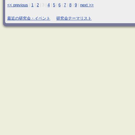
<< previous
|
1
|
2
|
3
|
4
|
5
|
6
|
7
|
8
|
9
|
next >>
最近の研究会・イベント
研究会テーマリスト