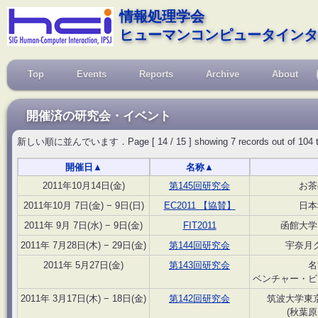
情報処理学会
ヒューマンコンピュータインタ
Top
Events
Reports
Archive
About
開催済の研究会・イベント
新しい順に並んでいます．Page [ 14 / 15 ] showing 7 records out of 104 total, 
開催日
▲
名称
▲
2011年10月14日(金)
第145回研究会
お茶
2011年10月 7日(金) − 9日(日)
EC2011 【協賛】
日本
2011年 9月 7日(水) − 9日(金)
FIT2011
函館大学
2011年 7月28日(木) − 29日(金)
第144回研究会
宇奈月
2011年 5月27日(金)
第143回研究会
名
ベンチャー・ビ
2011年 3月17日(木) − 18日(金)
第142回研究会
筑波大学東
(秋葉原