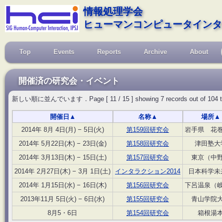
情報処理学会
ヒューマンコンピュータインタ
Top
Events
Reports
Archive
About
開催済の研究会・イベント
新しい順に並んでいます．Page [ 11 / 15 ] showing 7 records out of 104 total, 
開催日
▲
名称
▲
場所
▲
2014年 8月 4日(月) − 5日(火)
第159回研究会
岩手県 花
2014年 5月22日(木) − 23日(金)
第158回研究会
津田塾大
2014年 3月13日(木) − 15日(土)
第157回研究会
東京（中
2014年 2月27日(木) − 3月 1日(土)
インタラクション2014
日本科学未
2014年 1月15日(水) − 16日(木)
第156回研究会
下呂温泉（
2013年11月 5日(火) − 6日(水)
第155回研究会
青山学院
8月5・6日
第154回研究会
箱根湯