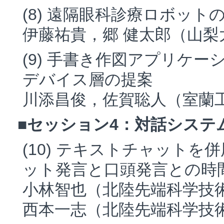
(8) 遠隔眼科診療ロボッ
伊藤祐貴，郷 健太郎（山梨
(9) 手書き作図アプリケ
デバイス層の提案
川添昌俊，佐賀聡人（室蘭
■セッション4：対話システム ( 1
(10) テキストチャット
ット発言と口頭発言との時
小林智也（北陸先端科学技
西本一志（北陸先端科学技