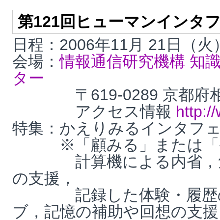
第121回ヒューマンインタ
日程：2006年11月 21日（
会場：
情報通信研究機構 知
ター
〒619-0289 京都府相
アクセス情報
http:/
特集：かえりみるインタフ
※「顧みる」または「省
計算機による内省，気付
の支援，
記録した体験・履歴の利
ブ，記憶の補助や回想の支援