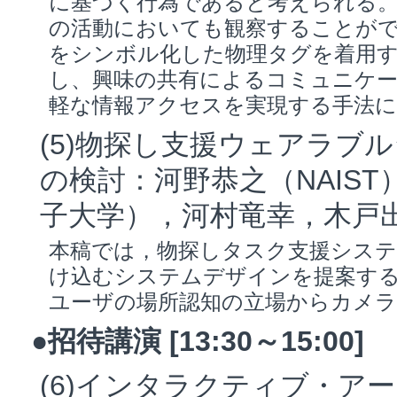
に基づく行為であると考えられる
の活動においても観察することが
をシンボル化した物理タグを着用
し、興味の共有によるコミュニケ
軽な情報アクセスを実現する手法
(5)物探し支援ウェアラブ
の検討：河野恭之（NAIS
子大学），河村竜幸，木戸出
本稿では，物探しタスク支援システ
け込むシステムデザインを提案する
ユーザの場所認知の立場からカメラ
●招待講演 [13:30～15:00]
(6)インタラクティブ・ア