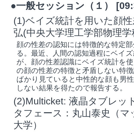
●一般セッション（１） [09:30
(1)ベイズ統計を用いた顔
弘(中央大学理工学部物理学
顔の性差の認知には特徴的な特定
る。最近、人間の認知過程にベイ
が、顔の性差認識にベイズ統計を使
の顔の性差の特徴と矛盾しない特徴
ばかり見ていると中性的な顔も男
しない結果を得たので報告する。
(2)Multicket: 液晶
タフェース：丸山泰史（マ
大学）