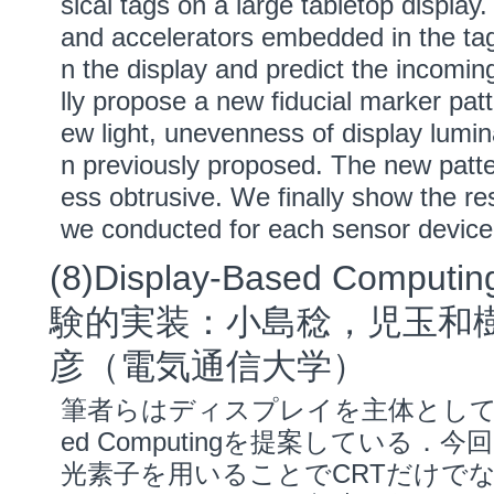
sical tags on a large tabletop displa
and accelerators embedded in the tag
n the display and predict the incoming
lly propose a new fiducial marker pat
ew light, unevenness of display lum
n previously proposed. The new patte
ess obtrusive. We finally show the re
we conducted for each sensor device
(8)Display-Based Co
験的実装：小島稔，児玉和
彦（電気通信大学）
筆者らはディスプレイを主体として，位
ed Computingを提案してい
光素子を用いることでCRTだけでな