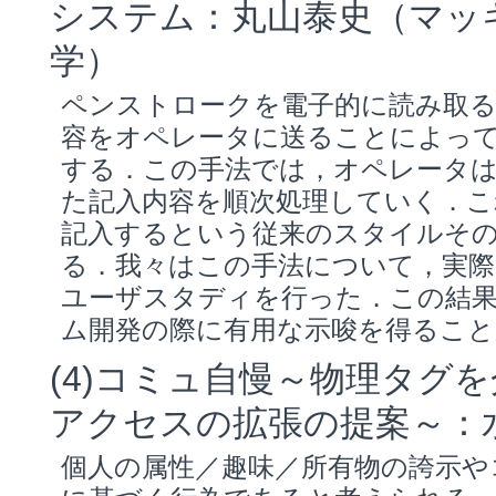
システム：丸山泰史（マッ
学）
ペンストロークを電子的に読み取
容をオペレータに送ることによって
する．この手法では，オペレータ
た記入内容を順次処理していく．こ
記入するという従来のスタイルそ
る．我々はこの手法について，実
ユーザスタディを行った．この結果
ム開発の際に有用な示唆を得るこ
(4)コミュ自慢～物理タグ
アクセスの拡張の提案～：水
個人の属性／趣味／所有物の誇示や