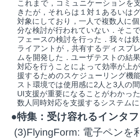
これまで，コミュニケーションを
きたが，それらは１対１あるいは
対象にしており，一人で複数人に
分な検討が行われていない．そこで
フェースの検討を行った．我々は鉄
ライアントが，共有するディスプレイを
ムを開発した．ユーザテストの結
対応を行うことによって効率が上が
援するためのスケジューリング機
スト環境では使用感に2人と3人の
UI支援が重要になることがわかっ
数人同時対応を支援するシステムに
●特集：受け容れるインタフェース
(3)FlyingForm: 電